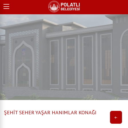
ŞEHİT SEHER YAŞAR HANIMLAR KONAĞI