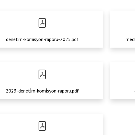
denetim-komisyon-raporu-2025.pdf
mecl
2023-deneti̇m-komi̇syon-raporu.pdf