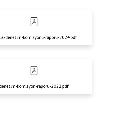
i̇s-deneti̇m-komi̇syonu-raporu-2024.pdf
deneti̇m-komi̇syon-raporu-2022.pdf
Anasayfa
İçerikler
Denetim Komisyon Raporları
/
/