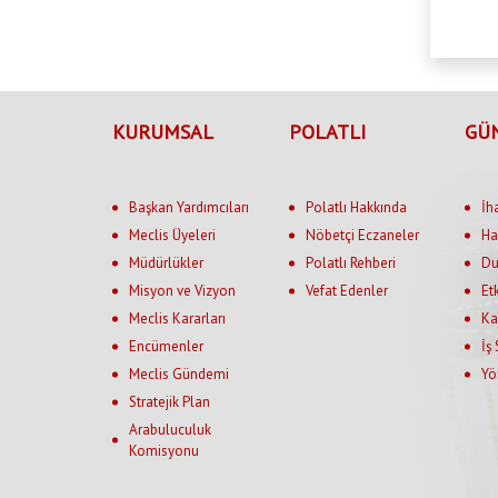
KURUMSAL
POLATLI
GÜ
Başkan Yardımcıları
Polatlı Hakkında
İh
Meclis Üyeleri
Nöbetçi Eczaneler
Ha
Müdürlükler
Polatlı Rehberi
Du
Misyon ve Vizyon
Vefat Edenler
Et
Meclis Kararları
Ka
Encümenler
İş
Meclis Gündemi
Yö
Stratejik Plan
Arabuluculuk
Komisyonu