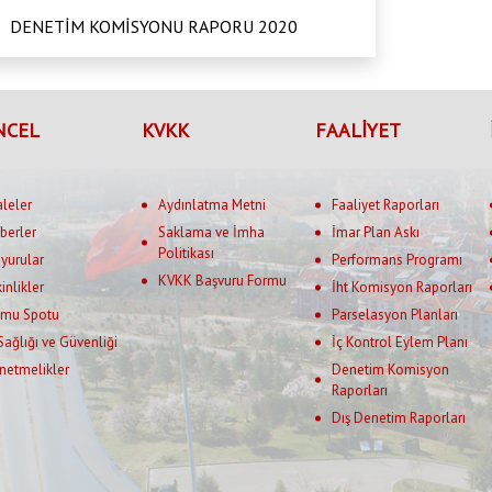
DENETİM KOMİSYONU RAPORU 2020
NCEL
KVKK
FAALİYET
aleler
Aydınlatma Metni
Faaliyet Raporları
berler
Saklama ve İmha
İmar Plan Askı
Politikası
yurular
Performans Programı
KVKK Başvuru Formu
kinlikler
İht Komisyon Raporları
mu Spotu
Parselasyon Planları
 Sağlığı ve Güvenliği
İç Kontrol Eylem Planı
netmelikler
Denetim Komisyon
Raporları
Dış Denetim Raporları