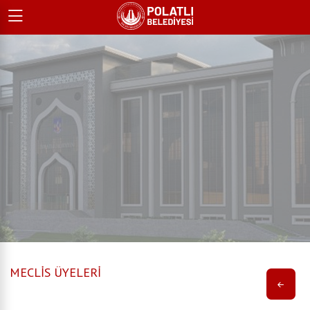
MECLİS ÜYELERİ