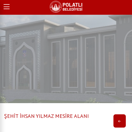
ŞEHİT İHSAN YILMAZ MESİRE ALANI