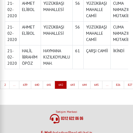
21-
AHMET
YÜZÜKBAŞI
56
YÜZÜKBAŞI
CUMA
02-
ELİBOL
MAHALLESİ
MAHALLE
NAMAZINA
2020
CAMİİ
MÜTAKİBE
21-
AHMET
YÜZÜKBAŞI
56
YÜZÜKBAŞI
CUMA
02-
ELİBOL
MAHALLESİ
MAHALLE
NAMAZINA
2020
CAMİİ
MÜTAKİBE
21-
HALİL
HAYMANA
61
ÇARŞI CAMİİ
İKİNDİ
02-
İBRAHİM
KIZILKOYUNLU
2020
ÖPÖZ
MAH.
2
...
639
640
641
642
643
644
645
...
826
827
İletişim Merkezi
0312 622 06 06
E-Mail:
belediye@polatli.bel.tr