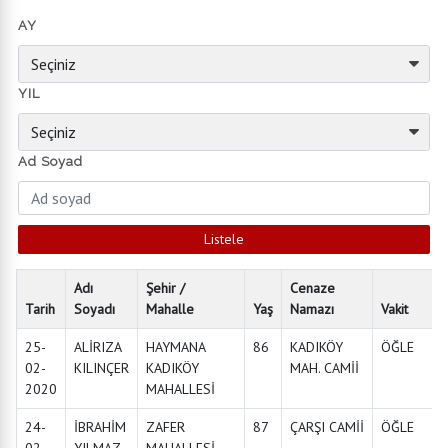
AY
YIL
Ad Soyad
Adı
Şehir /
Cenaze
Tarih
Soyadı
Mahalle
Yaş
Namazı
Vakit
25-
ALİRIZA
HAYMANA
86
KADIKÖY
ÖĞLE
02-
KILINÇER
KADIKÖY
MAH. CAMİİ
2020
MAHALLESİ
24-
İBRAHİM
ZAFER
87
ÇARŞI CAMİİ
ÖĞLE