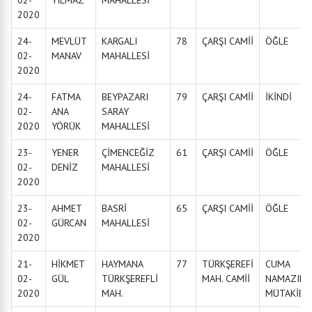
02-
YILMAZ
MAHALLESİ
2020
24-
MEVLÜT
KARGALI
78
ÇARŞI CAMİİ
ÖĞLE
02-
MANAV
MAHALLESİ
2020
24-
FATMA
BEYPAZARI
79
ÇARŞI CAMİİ
İKİNDİ
02-
ANA
SARAY
2020
YÖRÜK
MAHALLESİ
23-
YENER
ÇİMENCEĞİZ
61
ÇARŞI CAMİİ
ÖĞLE
02-
DENİZ
MAHALLESİ
2020
23-
AHMET
BASRİ
65
ÇARŞI CAMİİ
ÖĞLE
02-
GÜRCAN
MAHALLESİ
2020
21-
HİKMET
HAYMANA
77
TÜRKŞEREFİ
CUMA
02-
GÜL
TÜRKŞEREFLİ
MAH. CAMİİ
NAMAZINA
2020
MAH.
MÜTAKİBE