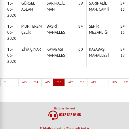
15-
GÜRSEL
SARIHALİL
59
SARIHALİL
SAA
06-
ASLAN
MAH.
MAH. CAMİİ
13:3
2020
15-
MUHTEREM
BASRİ
84
ŞEHİR
SAA
06-
ÇELİK
MAHALLESİ
MEZARLIĞI
13:0
2020
15-
ZİYA ÇINAR
KAYABAŞI
60
KAYABAŞI
SAA
06-
MAHALLESİ
MAHALLESİ
17:0
2020
2
...
613
614
615
616
617
618
619
...
825
826
İletişim Merkezi
0312 622 06 06
E-Mail:
belediye@polatli.bel.tr