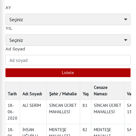
AY
YIL
Ad Soyad
Cenaze
Tarih
Adı Soyadı
Şehir / Mahalle
Yaş
Namazı
Vakit
18-
ALİ SERİM
SİNCAN ÜCRET
81
SİNCAN ÜCRET
SAA
06-
MAHALLESİ
MAHALLESİ
13:0
2020
18-
İHSAN
MENTEŞE
82
MENTEŞE
SAAT