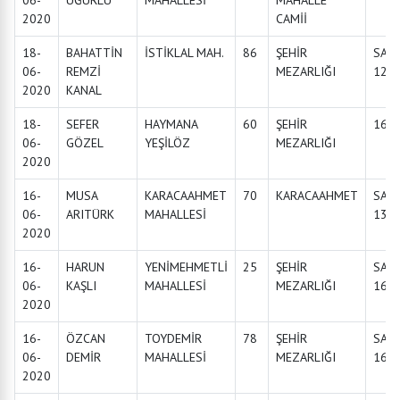
06-
UĞURLU
MAHALLESİ
MAHALLE
2020
CAMİİ
18-
BAHATTİN
İSTİKLAL MAH.
86
ŞEHİR
SAA
06-
REMZİ
MEZARLIĞI
12:0
2020
KANAL
18-
SEFER
HAYMANA
60
ŞEHİR
16:0
06-
GÖZEL
YEŞİLÖZ
MEZARLIĞI
2020
16-
MUSA
KARACAAHMET
70
KARACAAHMET
SAA
06-
ARITÜRK
MAHALLESİ
13:3
2020
16-
HARUN
YENİMEHMETLİ
25
ŞEHİR
SAA
06-
KAŞLI
MAHALLESİ
MEZARLIĞI
16:0
2020
16-
ÖZCAN
TOYDEMİR
78
ŞEHİR
SAA
06-
DEMİR
MAHALLESİ
MEZARLIĞI
16:3
2020