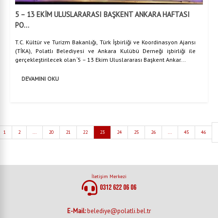
5 – 13 EKİM ULUSLARARASI BAŞKENT ANKARA HAFTASI
PO...
T.C. Kültür ve Turizm Bakanlığı, Türk İşbirliği ve Koordinasyon Ajansı
(TİKA), Polatlı Belediyesi ve Ankara Kulübü Derneği işbirliği ile
gerçekleştirilecek olan ‘5 – 13 Ekim Uluslararası Başkent Ankar...
DEVAMINI OKU
1
2
...
20
21
22
23
24
25
26
...
45
46
İletişim Merkezi
0312 622 06 06
E-Mail:
belediye@polatli.bel.tr