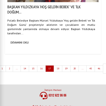
BAŞKAN YILDIZKAYA ‘HOŞ GELDİN BEBEK’ VE ‘İLK
DOĞUM...
Polatlı Belediye Başkanı Mürsel Yıldızkaya ‘Hoş geldin Bebek’ ve ‘İlk
Doğum Günü’ projeleriyle ailelerin ve çocukların en mutlu
günlerinde yanlarında olmaya devam ediyor. Başkan Yıldızkaya
tarafından...
DEVAMINI OKU
1
2
...
14
15
16
17
18
19
20
...
45
46
İletişim Merkezi
0312 622 06 06