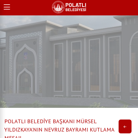
POLATLI BELEDİYE BAŞKANI MÜRSEL
YILDIZKAYA’NIN NEVRUZ BAYRAMI KUTLAMA
MESAJI