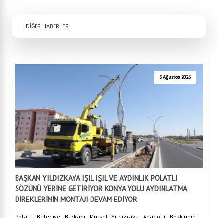
DİĞER HABERLER
5 Ağustos 2026
BAŞKAN YILDIZKAYA IŞIL IŞIL VE AYDINLIK POLATLI
SÖZÜNÜ YERİNE GETİRİYOR KONYA YOLU AYDINLATMA
DİREKLERİNİN MONTAJI DEVAM EDİYOR
Polatlı Belediye Başkanı Mürsel Yıldızkaya Anadolu Bozkırının