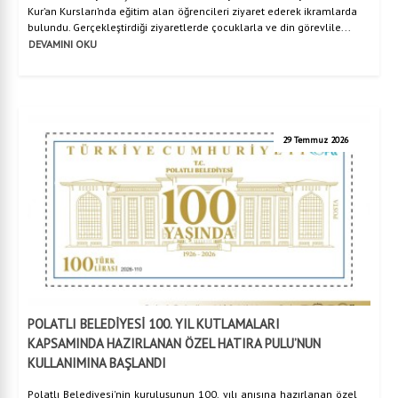
Kur’an Kursları’nda eğitim alan öğrencileri ziyaret ederek ikramlarda
bulundu. Gerçekleştirdiği ziyaretlerde çocuklarla ve din görevlile...
DEVAMINI OKU
29 Temmuz 2026
POLATLI BELEDİYESİ 100. YIL KUTLAMALARI
KAPSAMINDA HAZIRLANAN ÖZEL HATIRA PULU’NUN
KULLANIMINA BAŞLANDI
Polatlı Belediyesi'nin kuruluşunun 100. yılı anısına hazırlanan özel