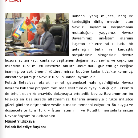
Baharın uyanış müjdesi, barış ve
kardeşliğin diriliş mevsimi olan
Nevruz Bayramı’nı karşılamanın
mutluluğunu yaşıyoruz. Nevruz
Bayramımız Türk-İslam alemini
kuşatan binlerce yıllık kutlu bir
geleneğin, birlik ve kardeşlik
meşalesinin simgesidir. Nevruz
huzura açılan kapı, canlanıp yeşillenen doğanın adı, sevinç ve coşkunun
miladıdır. Türk milleti Nevruzla birlikte umut dolu günlerin geleceğine
inanmış, bu çok önemli kültürel mirası bugüne kadar titizlikle korumuş,
dikkatle yaşatmıştır. Nevruz Türk'ün Bahar Bayramı'dır.
Polatlı Belediyesi olarak her yıl geleneksel hale getirdiğimiz Nevruz
Bayramı kutlama programımızı maalesef tüm dünyayı olduğu gibi ülkemizi
de tehdit eden Koronavirüs dolayısıyla erteledik. Nevruz Bayramımızın bu
felaketi en kısa sürede atlatmamıza, baharın uyanışıyla birlikte milletçe
güzel günlere erişmemize vesile olmasını temenni ediyorum. Bu duygu ve
düşüncelerle tüm Türk – İslam aleminin ve Polatlılı hemşehrilerimizin
Nevruz Bayramı’nı kutluyorum.
Mürsel Yıldızkaya
Polatlı Belediye Başkanı