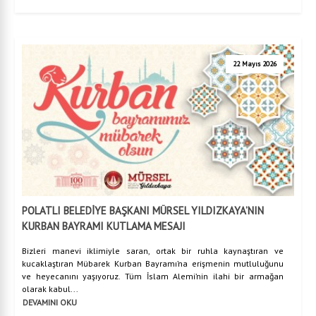
22 Mayıs 2026
POLATLI BELEDİYE BAŞKANI MÜRSEL YILDIZKAYA’NIN
KURBAN BAYRAMI KUTLAMA MESAJI
Bizleri manevi iklimiyle saran, ortak bir ruhla kaynaştıran ve
kucaklaştıran Mübarek Kurban Bayramı’na erişmenin mutluluğunu
ve heyecanını yaşıyoruz. Tüm İslam Alemi’nin ilahi bir armağan
olarak kabul...
DEVAMINI OKU