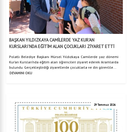
BAŞKAN YILDIZKAYA CAMİLERDE YAZ KUR’AN
KURSLARI’NDA EĞİTİM ALAN ÇOCUKLARI ZİYARET ETTİ
Polatlı Belediye Başkanı Mürsel Yıldızkaya Camilerde yaz dönemi
Kur’an Kursları’nda eğitim alan öğrencileri ziyaret ederek ikramlarda
bulundu. Gerçekleştirdiği ziyaretlerde çocuklarla ve din görevlile...
DEVAMINI OKU
29 Temmuz 2026