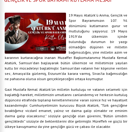
19 Mayıs Atatürk'ü Anma, Gençlik ve
Spor Bayramımızın 107. Yıl
dönümünü kutlamanın gurur ve
mutluluğunu yaşıyoruz. 19 Mayıs
1919'da ülkemizin içinde
bulunduğu durumun bir yazgı
olmadığını düşünen ve milletin
bağımsızlığını, yine milletin azim ve
kararının kurtaracağına inanan Muzaffer Başkomutanımız Mustafa Kemal
Atatürk, Samsun'dan başlayarak bütün ülkemize ve milletimize yayılan
kutlu bir mücadeleyi başlatmıştır. Samsun’dan vatanın her köşesine verilen
ses; Amasya’da gürlemiş, Erzurum’da karara varmış, Sivas’ta bağımsızlığın
ne pahasına olursa olsun gerçekleşeceğini ortaya koymuştur.
Gazi Mustafa Kemal Atatürk'ün milletin kurtuluşu ve vatanın selameti için
başlattığı hareket, milletimizin umutlarını canlandırmış ve herkesin kurtuluş
düşüncesi etrafında toplanıp kenetlenmesine varan sürece hız ve hayatiyet
kazandırmıştır. Cumhuriyetimizin kurucusu Büyük Atatürk, "Türk gençliğine
bıraktığımız vicdanî emanet, yalnız ve daima galip olmaktır ve eminim
daima galip olacaksınız." sözüyle gençliğe olan güvenini, "Bütün ümidim
gençliktedir." sözüyle de beklentilerini dile getirmiştir. Müreffeh ve güçlü bir
ülkeye kavuşmamız da yine gençliğin gücü ve çabası ile olacaktır.