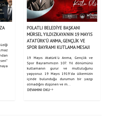
AZA
POLATLI BELEDİYE BAŞKANI
MÜRSEL YILDIZKAYA’NIN 19 MAYIS
ATATÜRK'Ü ANMA, GENÇLİK VE
üziği
SPOR BAYRAMI KUTLAMA MESAJI
ılmaz
ndan
19 Mayıs Atatürk'ü Anma, Gençlik ve
seri”
Spor Bayramımızın 107. Yıl dönümünü
şmaya
kutlamanın gurur ve mutluluğunu
yaşıyoruz. 19 Mayıs 1919'da ülkemizin
içinde bulunduğu durumun bir yazgı
olmadığını düşünen ve m...
DEVAMINI OKU