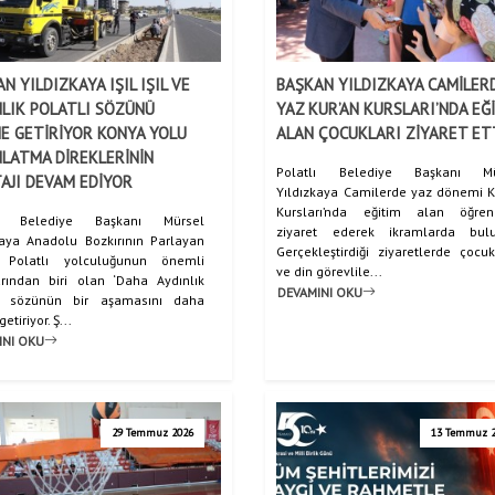
N YILDIZKAYA IŞIL IŞIL VE
BAŞKAN YILDIZKAYA CAMİLER
NLIK POLATLI SÖZÜNÜ
YAZ KUR’AN KURSLARI’NDA EĞ
E GETİRİYOR KONYA YOLU
ALAN ÇOCUKLARI ZİYARET ET
LATMA DİREKLERİNİN
Polatlı Belediye Başkanı Mü
AJI DEVAM EDİYOR
Yıldızkaya Camilerde yaz dönemi K
Kursları’nda eğitim alan öğrenc
lı Belediye Başkanı Mürsel
ziyaret ederek ikramlarda bulu
kaya Anadolu Bozkırının Parlayan
Gerçekleştirdiği ziyaretlerde çocuk
ı Polatlı yolculuğunun önemli
ve din görevlile...
rından biri olan ‘Daha Aydınlık
DEVAMINI OKU
ı’ sözünün bir aşamasını daha
etiriyor. Ş...
INI OKU
29 Temmuz 2026
13 Temmuz 