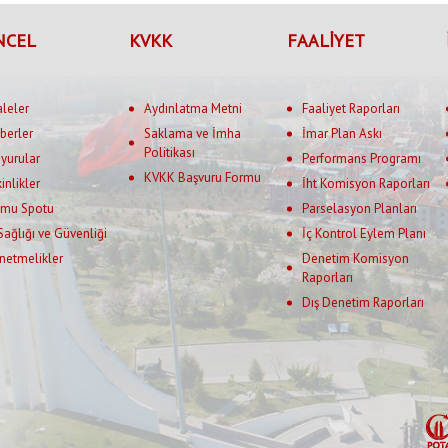
NCEL
KVKK
FAALİYET
aleler
Aydınlatma Metni
Faaliyet Raporları
berler
Saklama ve İmha
İmar Plan Askı
Politikası
yurular
Performans Programı
KVKK Başvuru Formu
kinlikler
İht Komisyon Raporları
mu Spotu
Parselasyon Planları
 Sağlığı ve Güvenliği
İç Kontrol Eylem Planı
netmelikler
Denetim Komisyon
Raporları
Dış Denetim Raporları