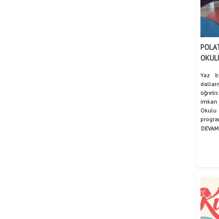
POLAT
OKUL
Yaz b
dallar
öğreti
imkan 
Okul
program
DEVAM