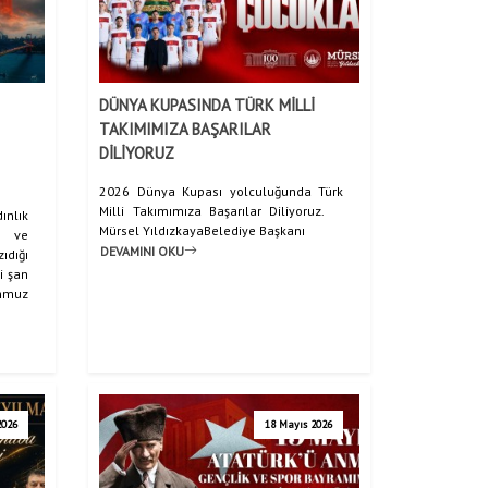
DÜNYA KUPASINDA TÜRK MİLLİ
TAKIMIMIZA BAŞARILAR
nasayfa
Haberler
KÜLTÜR SANAT YAZ KURSU KAYITLARIMIZ BAŞLADI
/
/
DİLİYORUZ
2026 Dünya Kupası yolculuğunda Türk
Milli Takımımıza Başarılar Diliyoruz.
ınlık
Mürsel YıldızkayaBelediye Başkanı
k ve
DEVAMINI OKU
dığı
i şan
emmuz
2026
18 Mayıs 2026