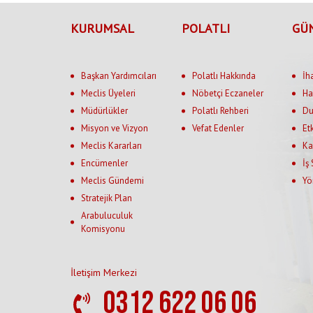
KURUMSAL
POLATLI
GÜ
Başkan Yardımcıları
Polatlı Hakkında
İh
Meclis Üyeleri
Nöbetçi Eczaneler
Ha
Müdürlükler
Polatlı Rehberi
Du
Misyon ve Vizyon
Vefat Edenler
Et
Meclis Kararları
Ka
Encümenler
İş
Meclis Gündemi
Yö
Stratejik Plan
Arabuluculuk
Komisyonu
İletişim Merkezi
0312 622 06 06