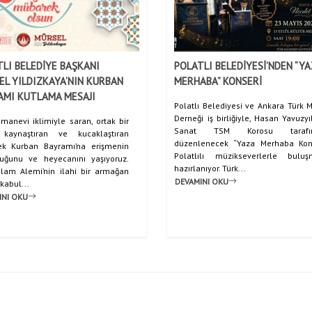
LI BELEDİYE BAŞKANI
POLATLI BELEDİYESİ’NDEN “Y
L YILDIZKAYA’NIN KURBAN
MERHABA” KONSERİ
AMI KUTLAMA MESAJI
Polatlı Belediyesi ve Ankara Türk M
Derneği iş birliğiyle, Hasan Yavuzy
 manevi iklimiyle saran, ortak bir
Sanat TSM Korosu tarafı
 kaynaştıran ve kucaklaştıran
düzenlenecek “Yaza Merhaba Kon
k Kurban Bayramı’na erişmenin
Polatlılı müzikseverlerle bulu
uğunu ve heyecanını yaşıyoruz.
hazırlanıyor. Türk...
lam Alemi’nin ilahi bir armağan
DEVAMINI OKU
kabul...
INI OKU