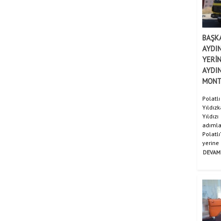
BAŞKA
AYDI
YERİN
AYDIN
MONT
Polat
Yıldız
Yıldız
adımla
Polatl
yerine g
DEVAM