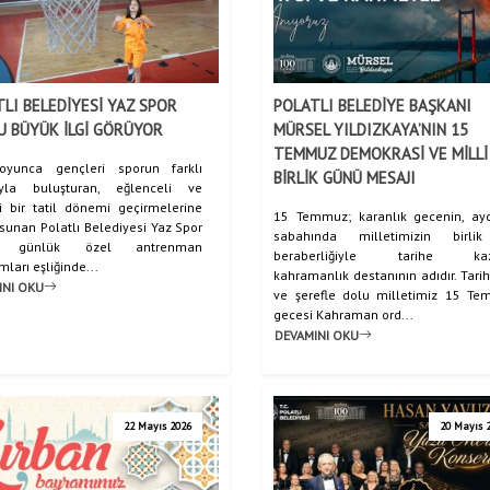
LI BELEDİYESİ YAZ SPOR
POLATLI BELEDİYE BAŞKANI
U BÜYÜK İLGİ GÖRÜYOR
MÜRSEL YILDIZKAYA’NIN 15
A
TEMMUZ DEMOKRASİ VE MİLLİ
oyunca gençleri sporun farklı
BİRLİK GÜNÜ MESAJI
ıyla buluşturan, eğlenceli ve
ci bir tatil dönemi geçirmelerine
15 Temmuz; karanlık gecenin, ayd
sunan Polatlı Belediyesi Yaz Spor
sabahında milletimizin birli
u günlük özel antrenman
beraberliğiyle tarihe kazı
ları eşliğinde...
kahramanlık destanının adıdır. Tarih
INI OKU
ve şerefle dolu milletimiz 15 T
gecesi Kahraman ord...
DEVAMINI OKU
22 Mayıs 2026
20 Mayıs 