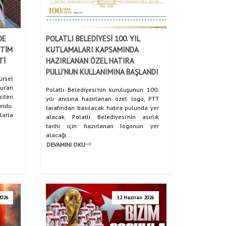
DE
POLATLI BELEDİYESİ 100. YIL
İTİM
KUTLAMALARI KAPSAMINDA
Tİ
HAZIRLANAN ÖZEL HATIRA
PULU’NUN KULLANIMINA BAŞLANDI
rsel
ur’an
Polatlı Belediyesi'nin kuruluşunun 100.
ileri
yılı anısına hazırlanan özel logo, PTT
ndu.
tarafından basılacak hatıra pulunda yer
larla
alacak. Polatlı Belediyesi'nin asırlık
tarihi için hazırlanan logonun yer
alacağı...
DEVAMINI OKU
2026
12 Haziran 2026