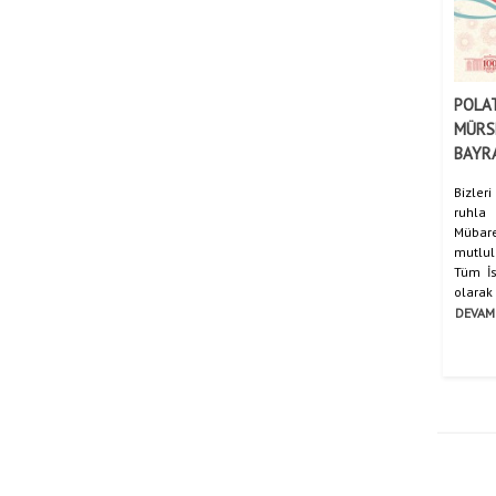
POLAT
MÜRSE
BAYR
Bizleri
ruhla
Mübare
mutlul
Tüm İs
olarak 
DEVAM