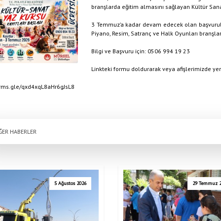
branşlarda eğitim almasını sağlayan Kültür Sana
3 Temmuz’a kadar devam edecek olan başvurula
Piyano, Resim, Satranç ve Halk Oyunları branşlar
Bilgi ve Başvuru için: 0506 994 19 23
Linkteki formu doldurarak veya afişlerimizde yer
orms.gle/qxd4xqL8aHr6gJsL8
ĞER HABERLER
5 Ağustos 2026
29 Temmuz 